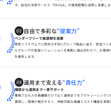
す。自社の決済サービス「PAYSLE」の運営経験も活用し支援し
自由で多彩な
“提案力”
ベンダーフリーで最適解を提案
数
特定ソフトウェアに依存せずNECグループ製品に加え、他社ベン
ルグループの金融ソリューションを柔軟に組み合わせて、お客様
を提供します。
運用まで支える
“責任力”
間
構築から運用まで一貫サポート
業務プロセスの再構築だけでなく運用までをアウトソーシングい
運用し、現場が動きやすく、持続可能な組織とコスト構造を実現