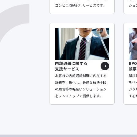
コンビニ収納代行サービスです。
ショ
内部通報に関する
BP
支援サービス
帳票
お客様の内部通報制度に内在する
請求
課題を可視化し、最適な解決手段
をベ
の助言等の幅広いソリューション
ジタ
をワンストップで提供します。
する