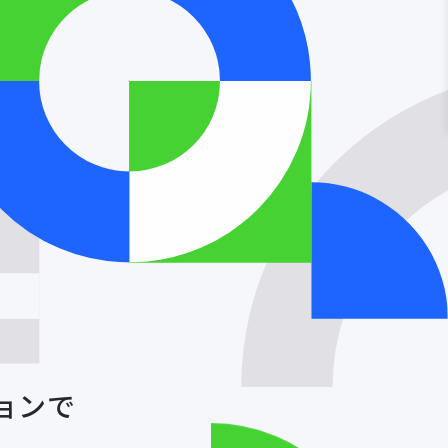
ョンで
ト